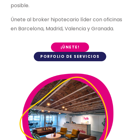
posible.
Únete al broker hipotecario líder con oficinas
6

20

en Barcelona, Madrid, Valencia y Granada.
¡ÚNETE!
PORFOLIO DE SERVICIOS
7

25

8

30
