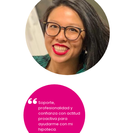
¡Ha sido todo un acierto! Hemos
conseguido mejores condiciones y
nos han acompañado en todo el
proceso resolviendo todas nuestras
dudas. ¡Muy recomendable!
Soporte,
profesionalidad y
confianza con actitud
proactiva para
ayudarme con mi
hipoteca.