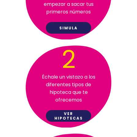
empezar a sacar tus
primeros números
SIMULA
2
Échale un vistazo a los
diferentes tipos de
hipoteca que te
ofrecemos
VER
HIPOTECAS